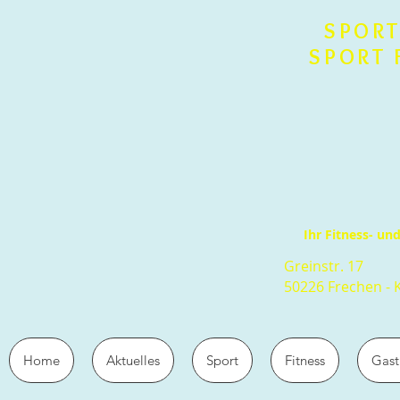
SPORT
SPORT 
Ihr Fitness- u
Greinstr. 17
50226 Frechen - 
Home
Aktuelles
Sport
Fitness
Gast