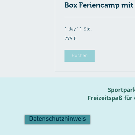
Box Feriencamp mit 
1 day 11 Std.
299
299 €
Euro
Buchen
Sportpark
Freizeitspaß für
Datenschutzhinweis