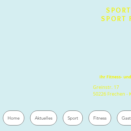
SPORT
SPORT 
Ihr Fitness- u
Greinstr. 17
50226 Frechen - 
Home
Aktuelles
Sport
Fitness
Gast